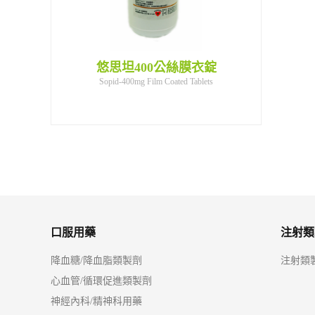
衣錠1200公絲
悠思坦400公絲膜衣錠
悠思坦400公
口服用藥
注射類
降血糖/降血脂類製劑
注射類
心血管/循環促進類製劑
神經內科/精神科用藥