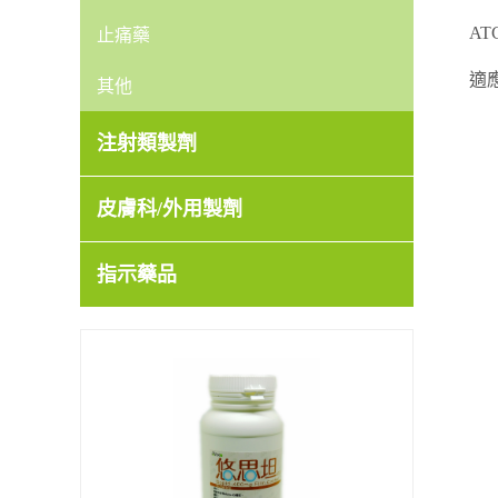
AT
止痛藥
適
其他
注射類製劑
皮膚科/外用製劑
指示藥品