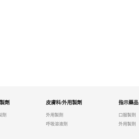
絲膜衣錠
樂作欣膜衣錠100毫克
寧耳眩錠16公絲
製劑
皮膚科/外用製劑
指示藥品
製劑
外用製劑
口服製劑
呼吸溶液劑
外用製劑