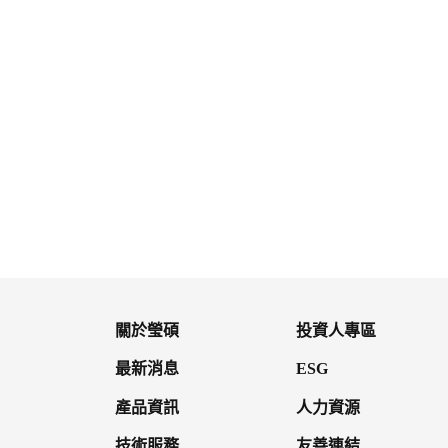
鎮痙適錠
寧耳眩錠24公絲
關於瑩碩
投資人專區
最新消息
ESG
產品資訊
人力資源
技術服務
友善連結