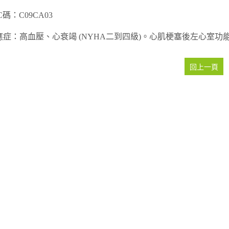
C碼：C09CA03
應症：高血壓、心衰竭 (NYHA二到四級)。心肌梗塞後左心室功
回上一頁