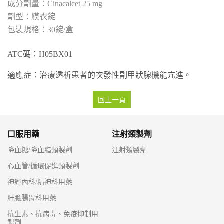
Cinacalcet 25 mg
膜衣錠
30錠/盒
ATC碼：H05BX01
適應症：治療透析患者的次發性副甲狀腺機能亢進。
回上一頁
口服用藥
注射類製劑
降血糖/降血脂類製劑
注射類製劑
心血管/循環促進類製劑
神經內科/精神科用藥
肝膽腸胃科用藥
抗生素、抗病毒、免疫抑制用
製劑