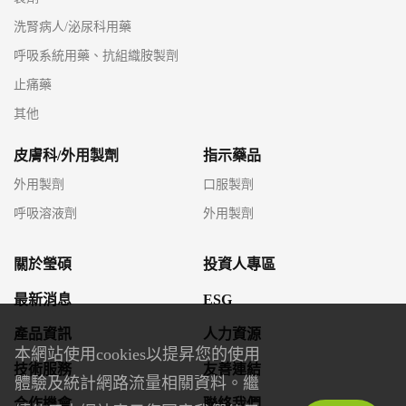
洗腎病人/泌尿科用藥
呼吸系統用藥、抗組織胺製劑
止痛藥
其他
皮膚科/外用製劑
指示藥品
外用製劑
口服製劑
呼吸溶液劑
外用製劑
關於瑩碩
投資人專區
最新消息
ESG
產品資訊
人力資源
本網站使用cookies以提昇您的使用
技術服務
友善連結
體驗及統計網路流量相關資料。繼
合作機會
聯絡我們