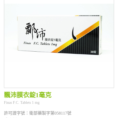
飄沛膜衣錠1毫克
衛部藥製字第058117號