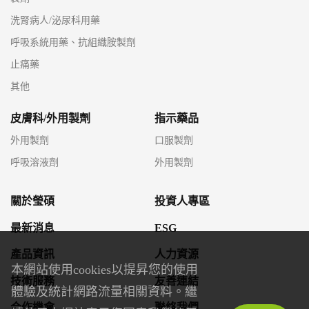
洗腎病人/泌尿科用藥
呼吸系統用藥、抗組織胺製劑
止痛藥
其他
皮膚科/外用製劑
指示藥品
外用製劑
口服製劑
呼吸溶液劑
外用製劑
關於瑩碩
投資人專區
最新消息
ESG
產品資訊
人力資源
本網站使用cookies以提昇您的使用
技術服務
友善連結
體驗及統計網路流量相關資料。繼
合作機會
聯絡我們