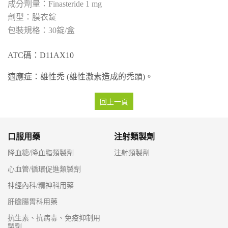
Finasteride 1 mg
膜衣錠
30錠/盒
ATC碼：D11AX10
適應症：雄性禿 (雄性激素造成的禿頭)。
回上一頁
口服用藥
注射類製劑
降血糖/降血脂類製劑
注射類製劑
心血管/循環促進類製劑
神經內科/精神科用藥
肝膽腸胃科用藥
抗生素、抗病毒、免疫抑制用
製劑