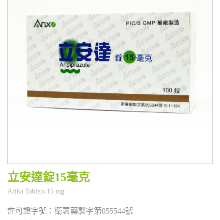
立安達錠15毫克
衛署藥製字第055544號