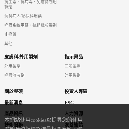
抗生素、抗病毒、免疫抑制用
製劑
洗腎病人/泌尿科用藥
呼吸系統用藥、抗組織胺製劑
止痛藥
其他
皮膚科/外用製劑
指示藥品
外用製劑
口服製劑
呼吸溶液劑
外用製劑
關於瑩碩
投資人專區
最新消息
ESG
產品資訊
人力資源
本網站使用cookies以提昇您的使用
技術服務
友善連結