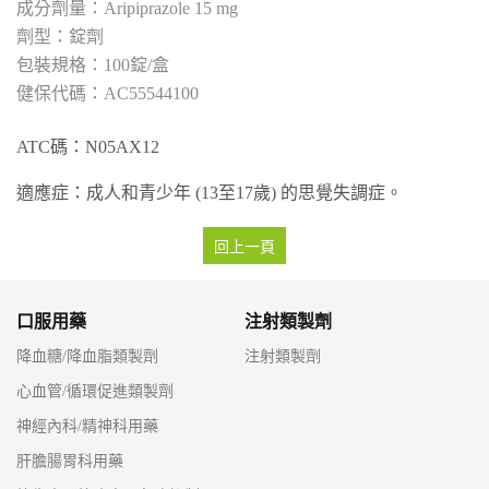
Aripiprazole 15 mg
錠劑
100錠/盒
AC55544100
ATC碼：N05AX12
適應症：成人和青少年 (13至17歲) 的思覺失調症。
回上一頁
口服用藥
注射類製劑
降血糖/降血脂類製劑
注射類製劑
心血管/循環促進類製劑
神經內科/精神科用藥
肝膽腸胃科用藥