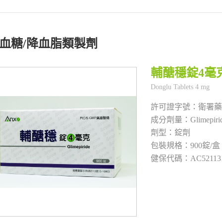
血糖/降血脂類製劑
輔醣穩錠4毫
衛署藥
Glimepiri
錠劑
900錠/盒
AC52113