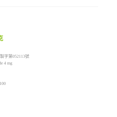
克
製字第052113號
de 4 mg
100