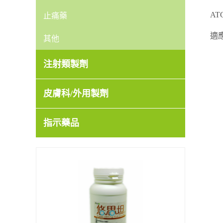
AT
止痛藥
適
其他
注射類製劑
皮膚科/外用製劑
指示藥品