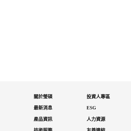
鎮痙適錠
寧耳眩錠24公絲
關於瑩碩
投資人專區
最新消息
ESG
產品資訊
人力資源
技術服務
友善連結