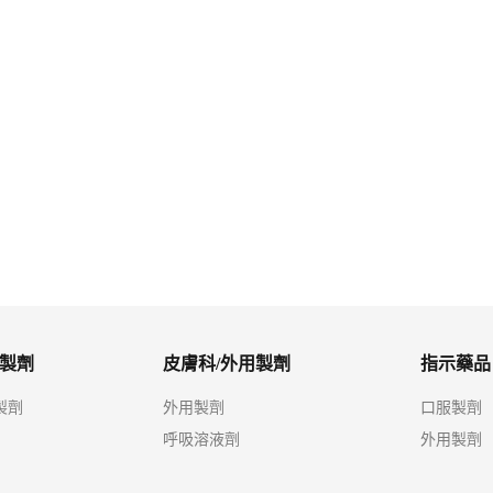
絲膜衣錠
樂作欣膜衣錠100毫克
寧耳眩錠16公絲
製劑
皮膚科/外用製劑
指示藥品
製劑
外用製劑
口服製劑
呼吸溶液劑
外用製劑