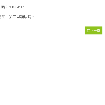
C碼：A10BB12
應症：第二型糖尿病。
回上一頁