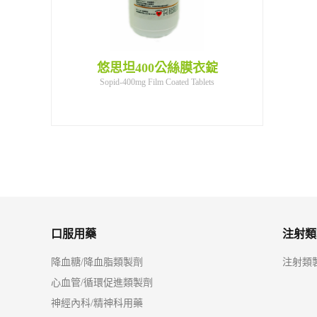
衣錠1200公絲
悠思坦400公絲膜衣錠
悠思坦400公
口服用藥
注射類
降血糖/降血脂類製劑
注射類
心血管/循環促進類製劑
神經內科/精神科用藥