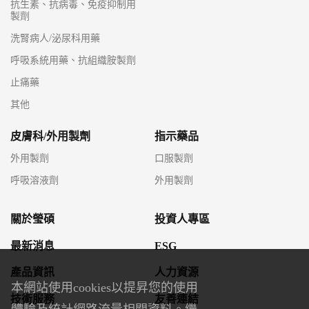
抗生素、抗病毒、免疫抑制用
製劑
洗腎病人/泌尿科用藥
呼吸系統用藥、抗組織胺製劑
止痛藥
其他
皮膚科/外用製劑
指示藥品
外用製劑
口服製劑
呼吸溶液劑
外用製劑
關於瑩碩
投資人專區
最新消息
ESG
產品資訊
人力資源
本網站使用cookies以提昇您的使用
技術服務
友善連結