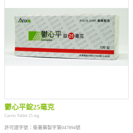
鬱心平錠25毫克
衛署藥製字第047894號