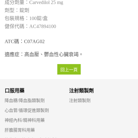
Carvedilol 25 mg
錠劑
100錠/盒
AC47894100
ATC碼：C07AG02
適應症：高血壓、鬱血性心臟衰竭。
回上一頁
口服用藥
注射類製劑
降血糖/降血脂類製劑
注射類製劑
心血管/循環促進類製劑
神經內科/精神科用藥
肝膽腸胃科用藥