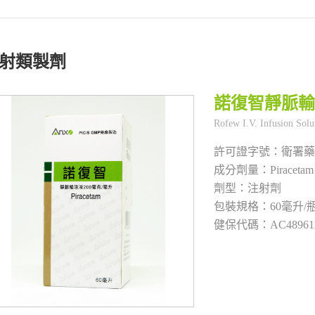
射類製劑
諾復智靜脈輸
衛署藥
Piraceta
注射劑
60毫升/
AC48961