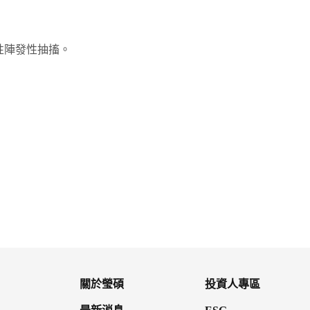
性陣發性抽搐。
鎮痙適錠
寧耳眩錠24公絲
關於瑩碩
投資人專區