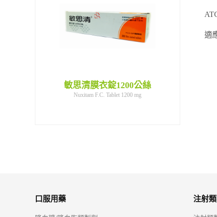
AT
適
膜衣錠1200公絲
悠思坦400公絲膜衣錠
悠思坦400
口服用藥
注射類