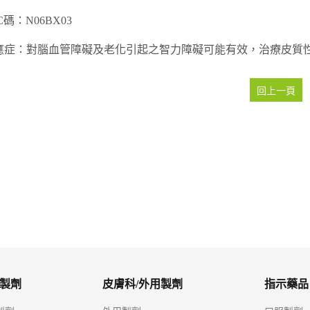
C碼：N06BX03
應症：對腦血管障礙及老化引起之智力障礙可能有效，治療皮質
回上一頁
公絲膜衣錠
樂作欣膜衣錠100毫克
寧耳眩錠16公絲
製劑
皮膚科/外用製劑
指示藥品