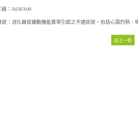
C碼：A03FA09
應症：消化器官蠕動機能異常引起之不適症狀，包括心窩灼熱、
回上一頁