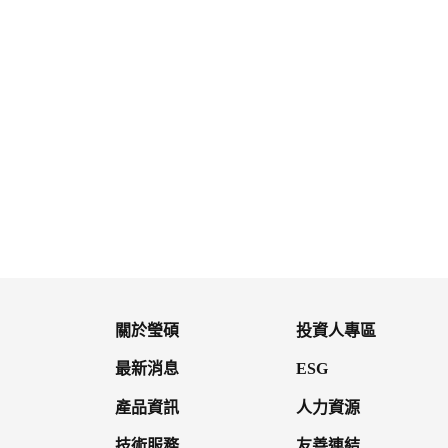
鎮痙適錠
寧耳眩錠24公絲
關於瑩碩
投資人專區
最新消息
ESG
產品資訊
人力資源
技術服務
友善連結