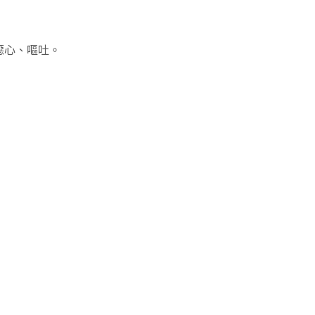
噁心、嘔吐。