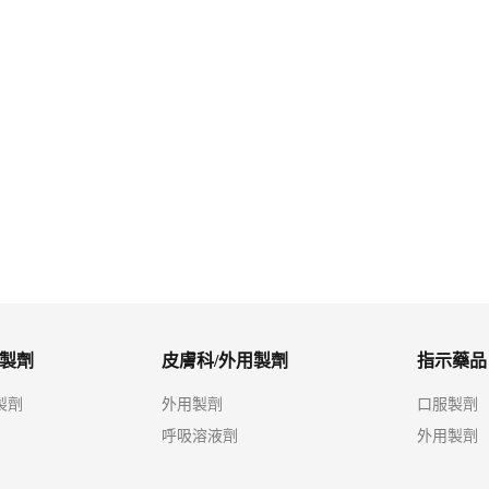
絲膜衣錠
樂作欣膜衣錠100毫克
寧耳眩錠16公絲
製劑
皮膚科/外用製劑
指示藥品
製劑
外用製劑
口服製劑
呼吸溶液劑
外用製劑