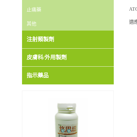
AT
止痛藥
適
其他
注射類製劑
皮膚科/外用製劑
指示藥品