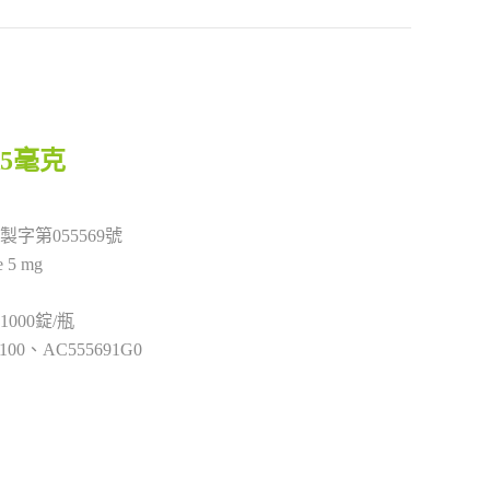
5毫克
製字第055569號
e 5 mg
 1000錠/瓶
9100、AC555691G0