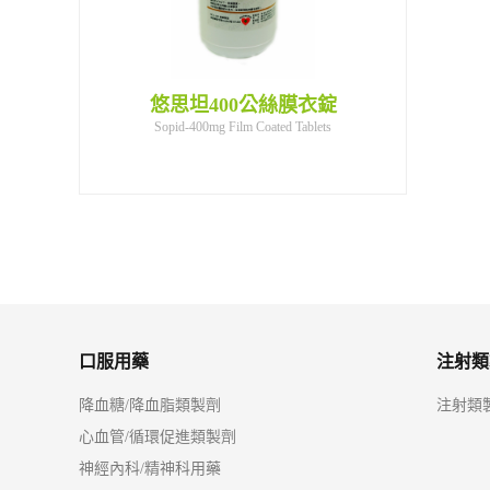
衣錠1200公絲
悠思坦400公絲膜衣錠
悠思坦400公
口服用藥
注射類
降血糖/降血脂類製劑
注射類
心血管/循環促進類製劑
神經內科/精神科用藥