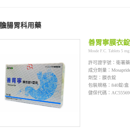
膽腸胃科用藥
善胃寧膜衣錠
衛署藥
Mosaprid
膜衣錠
840錠/盒
AC5556