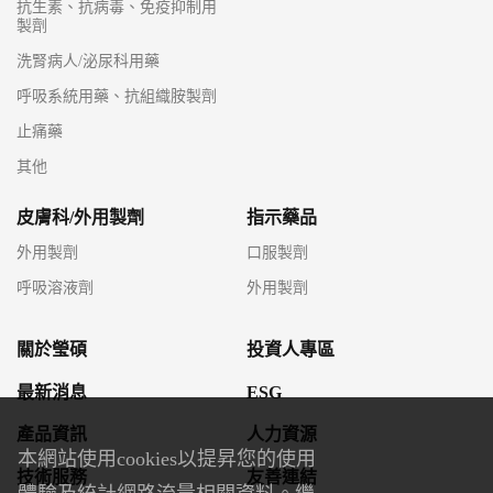
抗生素、抗病毒、免疫抑制用
製劑
洗腎病人/泌尿科用藥
呼吸系統用藥、抗組織胺製劑
止痛藥
其他
皮膚科/外用製劑
指示藥品
外用製劑
口服製劑
呼吸溶液劑
外用製劑
關於瑩碩
投資人專區
最新消息
ESG
產品資訊
人力資源
本網站使用cookies以提昇您的使用
技術服務
友善連結