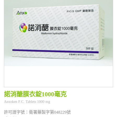
諾消醣膜衣錠1000毫克
衛署藥製字第048229號