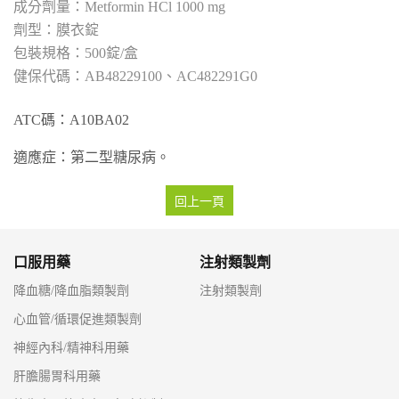
Metformin HCl 1000 mg
膜衣錠
500錠/盒
AB48229100、AC482291G0
ATC碼：A10BA02
適應症：第二型糖尿病。
回上一頁
口服用藥
注射類製劑
降血糖/降血脂類製劑
注射類製劑
心血管/循環促進類製劑
神經內科/精神科用藥
肝膽腸胃科用藥